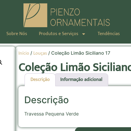
Sobre Nós
Produtos e Serviços
Tendências
Início
Louças
/
/ Coleção Limão Siciliano 17
Coleção Limão Sicilian
Descrição
Informação adicional
Descrição
Travessa Pequena Verde