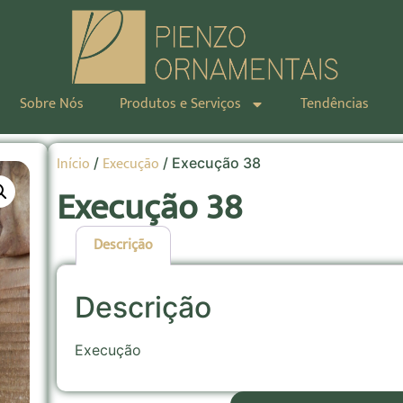
Sobre Nós
Produtos e Serviços
Tendências
Início
Execução
/
/ Execução 38
Execução 38
Descrição
Descrição
Execução